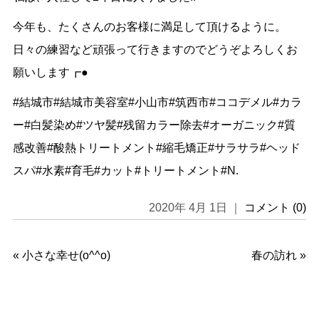
今年も、たくさんのお客様に満足して頂けるように。
日々の練習など頑張って行きますのでどうぞよろしくお
願いします┏●
#結城市#結城市美容室#小山市#筑西市#ココデメル#カラ
ー#白髪染め#ツヤ髪#残留カラー除去#オーガニック#質
感改善#酸熱トリートメント#縮毛矯正#サラサラ#ヘッド
スパ#水素#育毛#カット#トリートメント#N.
2020年 4月 1日 ｜
コメント (0)
«
小さな幸せ(o^^o)
春の訪れ
»