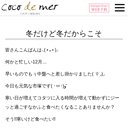
Tel:0296-32-6006
冬だけど冬だからこそ
皆さんこんばんは‪⸜( •⌄• )⸝‬
何かと忙しい12月…
早いものでもぅ中盤へと差し掛かりました( ˙◊︎˙◞︎)◞︎
今日も元気な市塚です( ･ㅂ･)و ̑̑
寒い日が増えてコタツに入る時間が増えて動かずにジー
ッと過ごすなかふと食べたくなることありませんか？
そう!!寒いけど食べたい!!