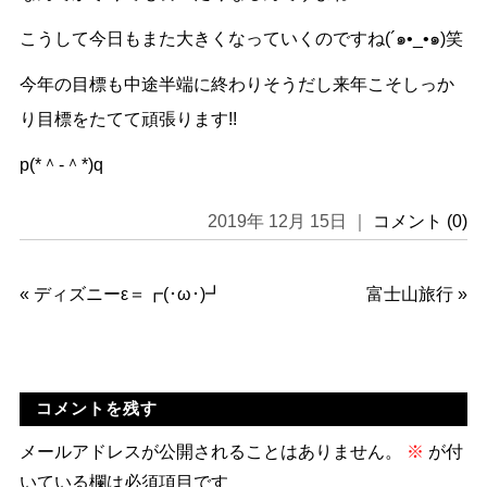
こうして今日もまた大きくなっていくのですね(´๑•_•๑)笑
今年の目標も中途半端に終わりそうだし来年こそしっか
り目標をたてて頑張ります!!
p(*＾-＾*)q
2019年 12月 15日 ｜
コメント (0)
«
ディズニーε＝┏(･ω･)┛
富士山旅行
»
コメントを残す
メールアドレスが公開されることはありません。
※
が付
いている欄は必須項目です