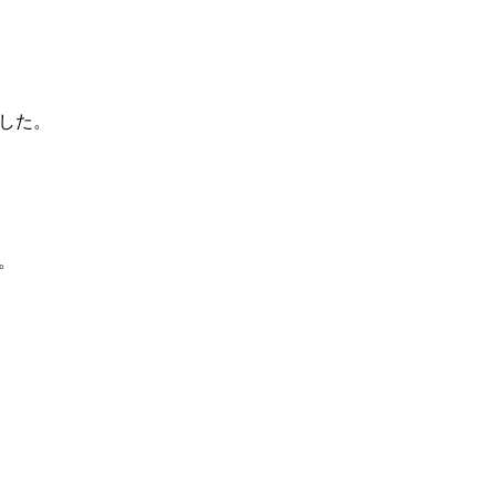
した。
。