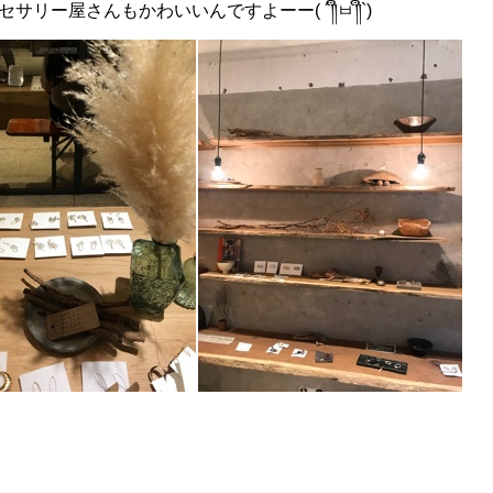
ー屋さんもかわいいんですよーー( ´༎ຶㅂ༎ຶ`)